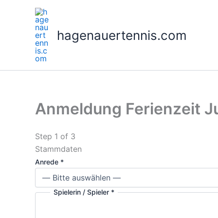
Skip
to
content
hagenauertennis.com
Anmeldung Ferienzeit J
Step
1
of 3
Stammdaten
Anrede
*
Spielerin / Spieler
*
S
t