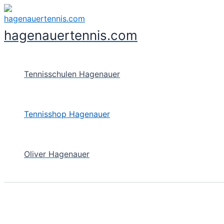
Skip
to
hagenauertennis.com
content
Tennisschulen Hagenauer
Tennisshop Hagenauer
Oliver Hagenauer