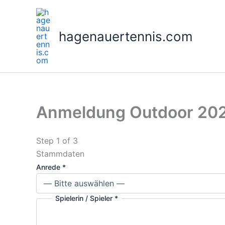
Skip
to
content
hagenauertennis.com
Anmeldung Outdoor 20
Step
1
of 3
Stammdaten
Anrede
*
Spielerin / Spieler
*